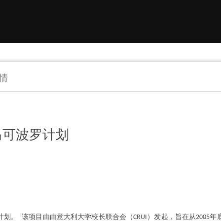
详情
马可波罗计划
计划。 该项目由由意大利大学校长联合会（
）发起，旨在从
年
CRUI
2005