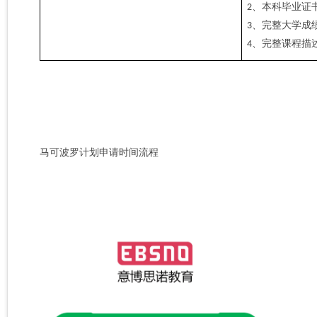
、
本科毕业证
2
、
完整大学成
3
、
完整课程描
4
马可波罗计划申请时间流程