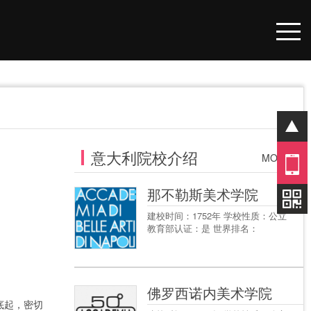
意大利院校介绍
01
MORE+
那不勒斯美术学院
建校时间：1752年 学校性质：公立
教育部认证：是 世界排名：
佛罗西诺内美术学院
底起，密切