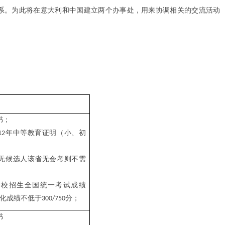
系。为此将在意大利和中国建立两个办事处，用来协调相关的交流活动
书
；
年中等教育证明
（
小
、
初
12
无候选人该省无会考则不需
学校招生全国统一考试成绩
化成绩不低于
分
；
300/750
书